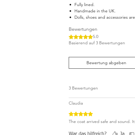
Fully lined.
Handmade in the UK.
Dolls, shoes and accessories are 
Bewertungen
Mit 5 von 5 Sternen bewertet.
5.0
Basierend auf 3 Bewertungen
Bewertung abgeben
3 Bewertungen
Claudia
Mit 5 von 5 Sternen bewertet.
The coat arrived safe and sound. It
War das hilfreich?
Ja