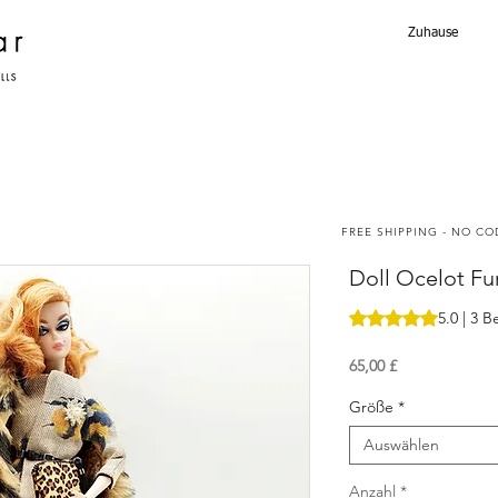
Zuhause
FREE SHIPPING - NO C
Doll Ocelot Fu
Das Rating beträgt
5.0 | 3 
Preis
65,00 £
Größe
*
Auswählen
Anzahl
*