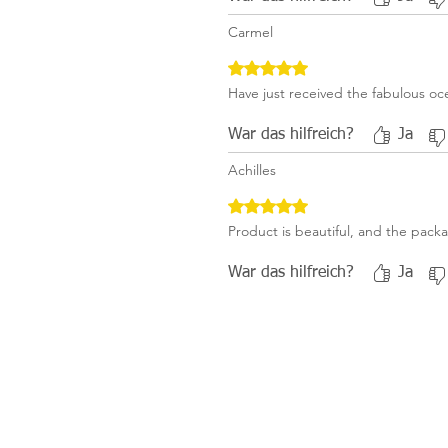
Carmel
Mit 5 von 5 Sternen bewertet.
Have just received the fabulous o
War das hilfreich?
Ja
Achilles
Mit 5 von 5 Sternen bewertet.
Product is beautiful, and the packa
War das hilfreich?
Ja