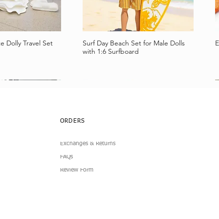
e Dolly Travel Set
Surf Day Beach Set for Male Dolls
E
llansicht
Schnellansicht
with 1:6 Surfboard
ORDERS
Exchanges & Returns
FAQs
Review Form
lub Dress
Simplicity 4-Piece
Doll Pleated Micro Mini Skirt
7-Piece Boucle Doll Fashion Set
I
B
llansicht
llansicht
Schnellansicht
Schnellansicht
1