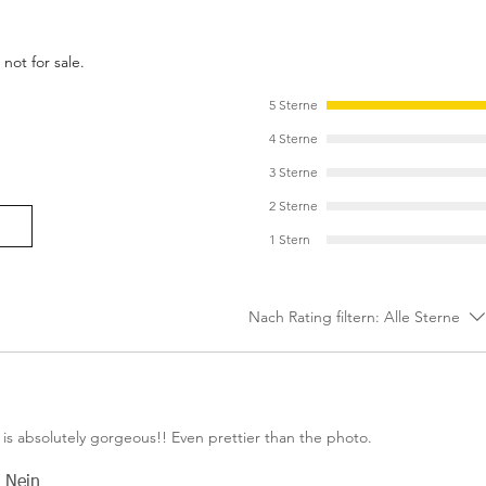
fashionista doll.
not for sale.
5 Sterne
4 Sterne
3 Sterne
2 Sterne
1 Stern
Nach Rating filtern:
Alle Sterne
 is absolutely gorgeous!! Even prettier than the photo.
Nein