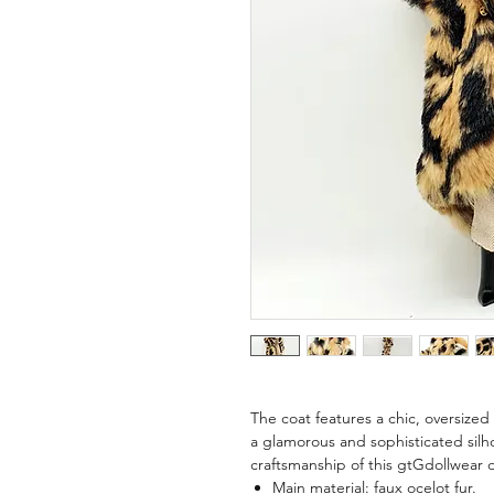
The coat features a chic, oversized 
a glamorous and sophisticated silho
craftsmanship of this gtGdollwear do
Main material: faux ocelot fur.