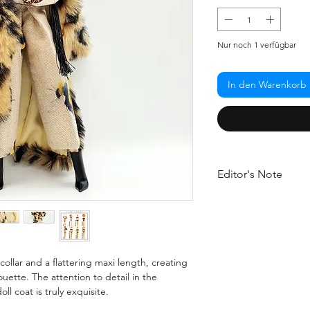
Nur noch 1 verfügbar
In den Warenkorb
Editor's Note
Dolls do not wear fur
fur because they are
The first association 
definitely a chic fur 
coat with bold print,
collar and a flattering maxi length, creating
We have chosen the 
uette. The attention to detail in the
for your doll to enjoy
ll coat is truly exquisite.
elegant silhouette, th