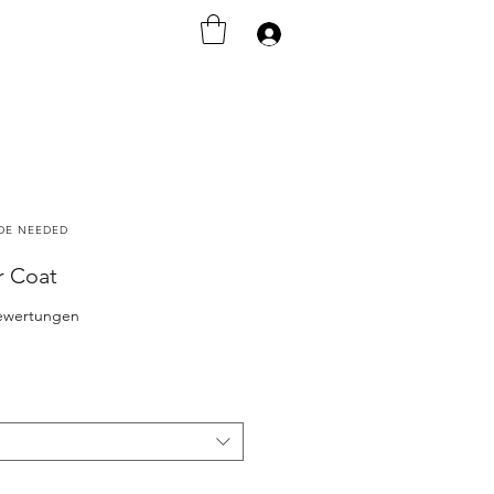
Anmelden
ODE NEEDED
r Coat
 5.0 von fünf Sternen, basierend auf 3 Bewertungen.
Bewertungen