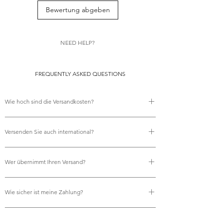
Bewertung abgeben
NEED HELP?
FREQUENTLY ASKED QUESTIONS
Wie hoch sind die Versandkosten?
Es fallen keine Versandkosten an.
Versenden Sie auch international?
Ja, wir bieten kostenlosen internationalen Versand an.
Wer übernimmt Ihren Versand?
Wir nutzen Royal Mail für all unsere
Wie sicher ist meine Zahlung?
Versandanforderungen und gewährleisten so eine
zuverlässige und pünktliche Lieferung.
Selbstverständlich. Ihre Zahlungen werden sicher über