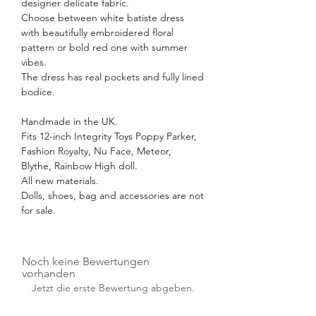
designer delicate fabric.
Choose between white batiste dress
with beautifully embroidered floral
pattern or bold red one with summer
vibes.
The dress has real pockets and fully lined
bodice.
Handmade in the UK.
Fits 12-inch Integrity Toys Poppy Parker,
Fashion Royalty, Nu Face, Meteor,
Blythe, Rainbow High doll.
All new materials.
Dolls, shoes, bag and accessories are not
for sale.
Noch keine Bewertungen
vorhanden
Jetzt die erste Bewertung abgeben.