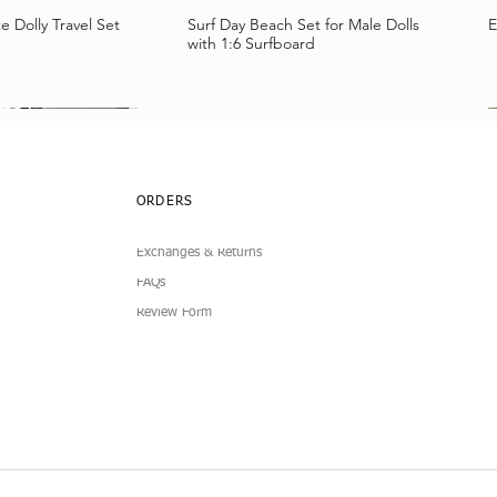
e Dolly Travel Set
Surf Day Beach Set for Male Dolls
E
llansicht
Schnellansicht
with 1:6 Surfboard
ORDERS
Exchanges & Returns
FAQs
Review Form
lub Dress
Simplicity 4-Piece
Doll Pleated Micro Mini Skirt
7-Piece Boucle Doll Fashion Set
I
B
llansicht
llansicht
Schnellansicht
Schnellansicht
1