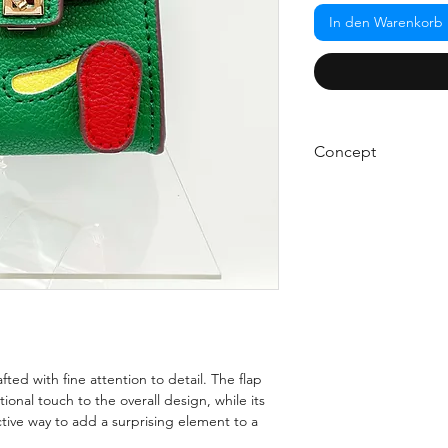
In den Warenkorb
Concept
Introducing our ador
perfect accessory to
ensemble! This beaut
provide the perfect b
fashion dolls.
afted with fine attention to detail. The flap
ional touch to the overall design, while its
ective way to add a surprising element to a