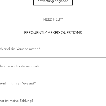
Bewertung abgeben
NEED HELP?
FREQUENTLY ASKED QUESTIONS
ch sind die Versandkosten?
en keine Versandkosten an.
en Sie auch international?
 bieten kostenlosen internationalen Versand an.
ernimmt Ihren Versand?
zen Royal Mail für all unsere Versandanforderungen und gewährleisten 
ssige und pünktliche Lieferung.
her ist meine Zahlung?