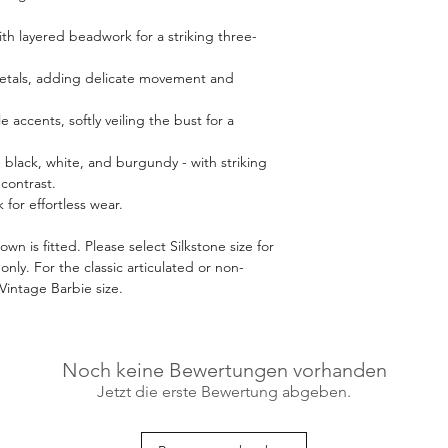
catch the light as they
effortlessly graceful,
h layered beadwork for a striking three-
the details - those d
appreciate up close -
etals, adding delicate movement and
Whether you choose cl
burgundy, the vibran
 accents, softly veiling the bust for a
reminder that beauty
 - black, white, and burgundy - with striking
contrast.
 for effortless wear.
own is fitted. Please select Silkstone size for
nly. For the classic articulated or non-
Vintage Barbie size.
Noch keine Bewertungen vorhanden
Jetzt die erste Bewertung abgeben.