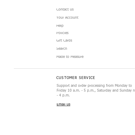
Contact us
Your Account
Help
Policies
Gift Cards
Doll Sunglasses
Luxury Display Mannequin for
Camellia Doll C
Black and White 
Schnellansicht
Schnellansicht
Schne
Schne
Search
12‑Inch Doll Accessories
Doll Fashion Set
Made to Measure
CUSTOMER SERVICE
Support and order processing from Monday to
Friday 10 a.m. - 5 p.m., Saturday and Sunday 
- 4 p.m.
Email us