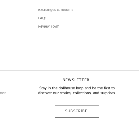
Exchanges & Returns
FAQs
Review Form
lub Dress
Simplicity 4-Piece
Doll Pleated Micro Mini Skirt
7-Piece Boucle Doll Fashion Set
I
B
llansicht
llansicht
Schnellansicht
Schnellansicht
1
NEWSLETTER
Stay in the dollhouse loop and be the first to
noon
discover our stories, collections, and surprises.
SUBSCRIBE