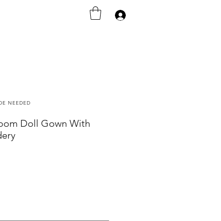
Anmelden
ODE NEEDED
loom Doll Gown With
dery