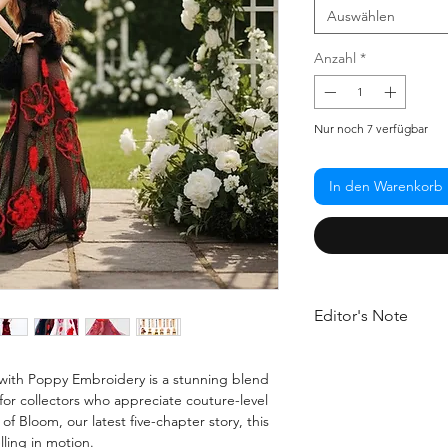
Auswählen
Anzahl
*
Nur noch 7 verfügbar
In den Warenkorb
Editor's Note
Imagine a gown that f
between elegance and
with Poppy Embroidery is a stunning blend
just a dress - it’s an
for collectors who appreciate couture-level
tulle and kissed by t
f Bloom, our latest five-chapter story, this
movement in every th
elling in motion.